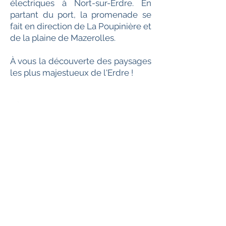
électriques à Nort-sur-Erdre. En
partant du port, la promenade se
fait en direction de La Poupinière et
de la plaine de Mazerolles.
À vous la découverte des paysages
les plus majestueux de l'Erdre !
Le Port, 44390 Nort-sur-
Erdre
info@rubanvert.fr
https://www.location-
bateaux-
electriques.com/sites/nort-
sur-erdre