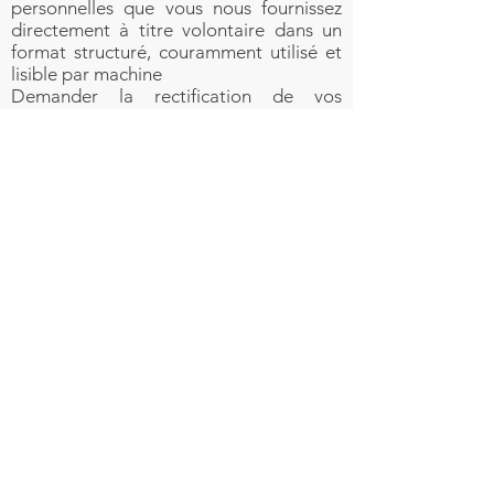
personnelles que vous nous fournissez
directement à titre volontaire dans un
format structuré, couramment utilisé et
lisible par machine
Demander la rectification de vos
Informations personnelles qui sont sous
notre contrôle
Demander l'effacement de vos
Informations personnelles
Vous opposer au traitement des
données personnelles par nos soins
Demander la limitation du traitement de
vos Informations personnelles par nos
soins
Déposer une plainte auprès d'une
autorité de contrôle
Toutefois, veuillez noter que ces droits
ne sont pas absolus et qu’ils peuvent
être soumis à nos propres intérêts
légitimes ou exigences réglementaires.
Si vous avez des questions d'ordre
général sur les Informations personnelles