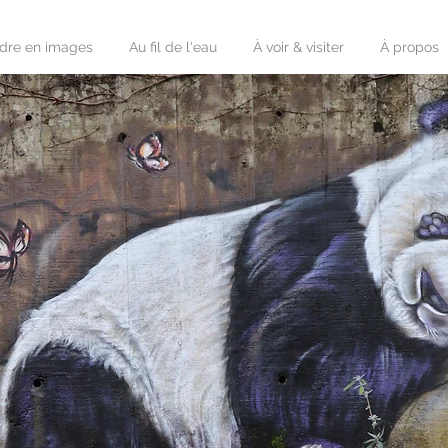
rdre en images
Au fil de l'eau
À voir & visiter
À propos