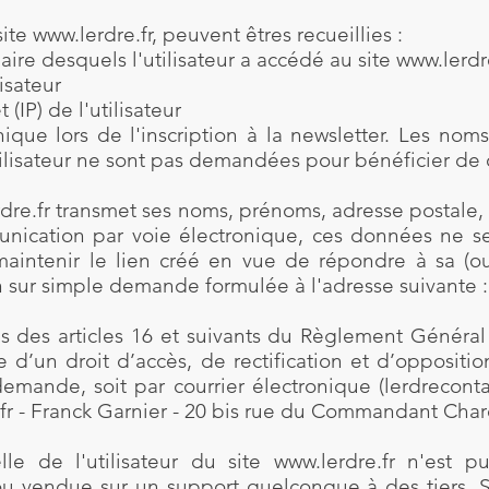
site
www.lerdre.fr
, peuvent êtres recueillies :
iaire desquels l'utilisateur a accédé au site
www.lerdr
lisateur
 (IP) de l'utilisateur
onique lors de l'inscription à la newsletter. Les nom
lisateur ne sont pas demandées pour bénéficier de 
dre.fr
transmet ses noms, prénoms, adresse postale,
nication par voie électronique, ces données ne s
aintenir le lien créé en vue de répondre à sa (ou 
n sur simple demande formulée à l'adresse suivante 
 des articles 16 et suivants du Règlement Général
se d’un droit d’accès, de rectification et d’opposit
emande, soit par courrier électronique (
lerdrecont
fr
- Franck Garnier - 20 bis rue du Commandant Char
le de l'utilisateur du site
www.lerdre.fr
n'est pub
u vendue sur un support quelconque à des tiers. 