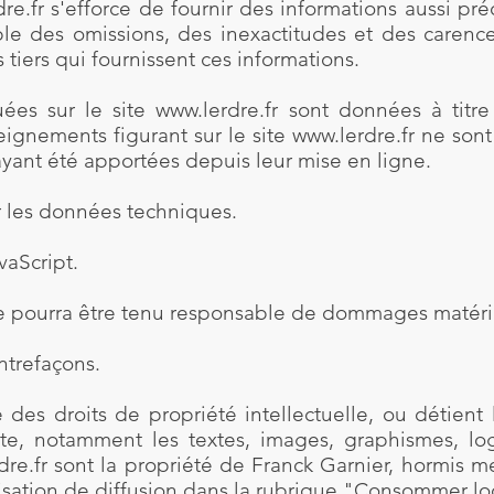
re.fr
s'efforce de fournir des informations aussi préc
le des omissions, des inexactitudes et des carences
s tiers qui fournissent ces informations.
uées sur le site
www.lerdre.fr
sont données à titre i
seignements figurant sur le site
www.lerdre.fr
ne sont 
ayant été apportées depuis leur mise en ligne.
ur les données techniques.
vaScript.
 pourra être tenu responsable de dommages matériels
ontrefaçons.
 des droits de propriété intellectuelle, ou détient 
ite, notamment les textes, images, graphismes, logo
dre.fr
sont la propriété de Franck Garnier, hormis men
risation de diffusion dans la rubrique "Consommer lo