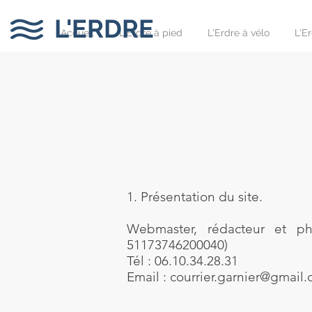
L'ERDRE
Accueil
L'Erdre à pied
L'Erdre à vélo
L'E
1. Présentation du site.
Webmaster, rédacteur et ph
51173746200040)
Tél : 06.10.34.28.31
Email :
courrier.garnier@gmail